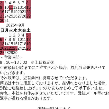
2
3
4
5
6
7
8
9
10
11
12
13
14
15
16
17
18
19
20
21
22
23
24
25
26
27
28
29
30
31
2026年9月
日
月
火
水
木
金
土
1
2
3
4
5
6
7
8
9
10
11
12
13
14
15
16
17
18
19
20
21
22
23
24
25
26
27
28
29
30
＜営業時間＞
9：30～18：30 ※土日祝定休
※依頼日14時までにご注文された場合、原則当日発送させて
いただきます。
それ以降は、翌営業日に発送させていただきます。
商品は十分ご用意しておりますが、品切れとなりました場合、
別途ご連絡差し上げますので あらかじめご了承下さいませ。
赤色…本社をお休みさせていただいてます。受注メール等のお
返事が遅れる場合があります。
店舗一覧はこちら