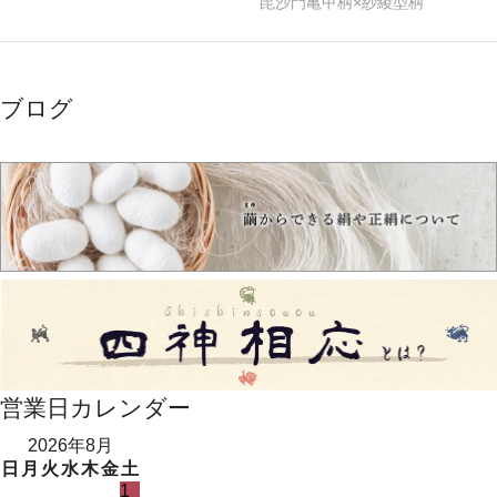
毘沙門亀甲柄×紗綾型柄
ブログ
営業日カレンダー
2026年8月
日
月
火
水
木
金
土
1